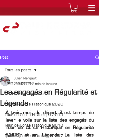
Post
Tous les posts
Julien Hergault
Tous les posts
7 juil. 2025
2 min de lecture
Les engagés en Régularité et
TDCH - English version
Légende
Tour de Corse Historique 2020
À trois mois du départ, il est temps de 
Tour de Corse Historique 2019
lever le voile sur la liste des engagés du 
Tour de Corse Historique 2018
Tour de Corse Historique en Régularité 
(VHRS) et en Légende. La liste des 
Tour de Corse Historique 2017