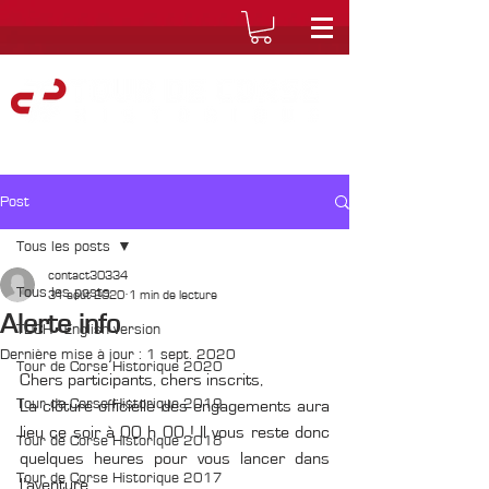
Post
Tous les posts
contact30334
Tous les posts
31 août 2020
1 min de lecture
Alerte info
TDCH - English version
Dernière mise à jour :
1 sept. 2020
Tour de Corse Historique 2020
Chers participants, chers inscrits,
Tour de Corse Historique 2019
La clôture officielle des engagements aura 
lieu ce soir à 00 h 00 ! Il vous reste donc 
Tour de Corse Historique 2018
quelques heures pour vous lancer dans 
Tour de Corse Historique 2017
l’aventure.