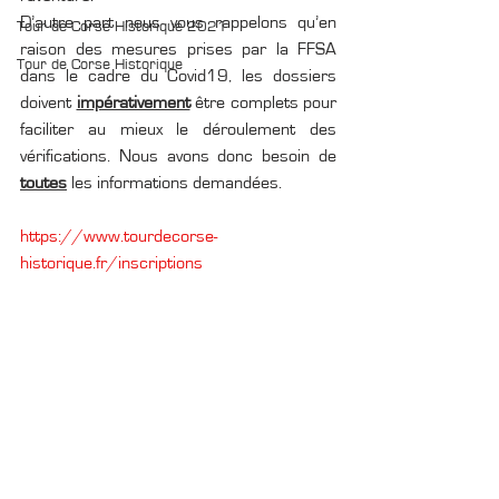
D’autre part nous vous rappelons qu’en 
Tour de Corse Historique 2021
raison des mesures prises par la FFSA 
Tour de Corse Historique
dans le cadre du Covid19, les dossiers 
doivent 
impérativement
 être complets pour 
faciliter au mieux le déroulement des 
vérifications. Nous avons donc besoin de 
toutes
 les informations demandées.
https://www.tourdecorse-
historique.fr/inscriptions