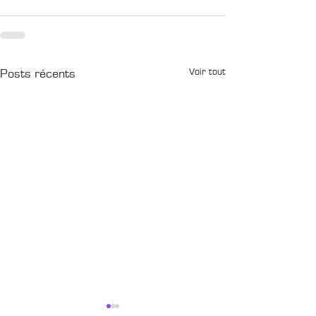
Voir tout
Posts récents