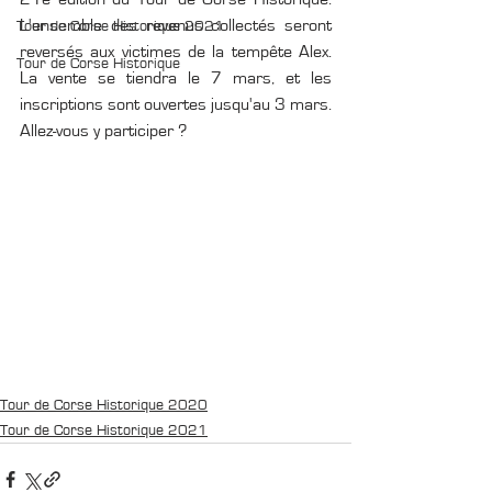
L'ensemble des revenus collectés seront 
Tour de Corse Historique 2021
reversés aux victimes de la tempête Alex. 
Tour de Corse Historique
La vente se tiendra le 7 mars, et les 
inscriptions sont ouvertes jusqu'au 3 mars. 
Allez-vous y participer ?
Tour de Corse Historique 2020
Tour de Corse Historique 2021