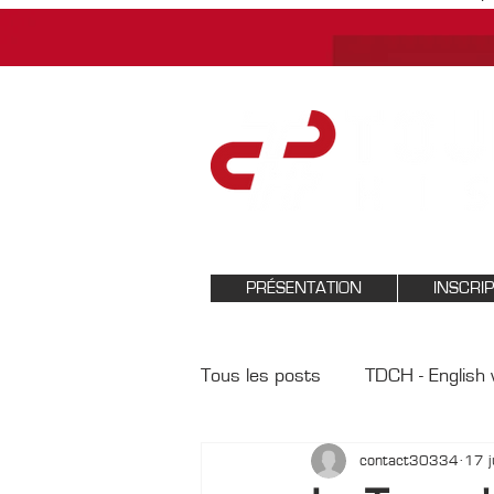
PRÉSENTATION
INSCRI
Tous les posts
TDCH - English 
contact30334
17 
Tour de Corse Historique 20