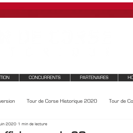
PTION
CONCURRENTS
PARTENAIRES
HO
version
Tour de Corse Historique 2020
Tour de C
juin 2020
1 min de lecture
18
Tour de Corse Historique 2017
Tour de Corse 