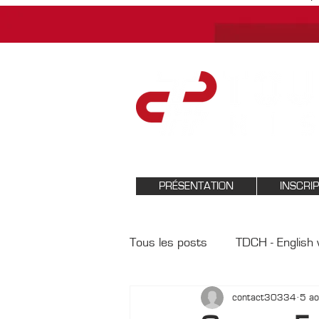
PRÉSENTATION
INSCRI
Tous les posts
TDCH - English 
contact30334
5 a
Tour de Corse Historique 20