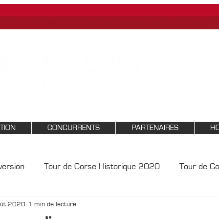
PTION
CONCURRENTS
PARTENAIRES
HO
version
Tour de Corse Historique 2020
Tour de C
oût 2020
1 min de lecture
18
Tour de Corse Historique 2017
Tour de Corse 