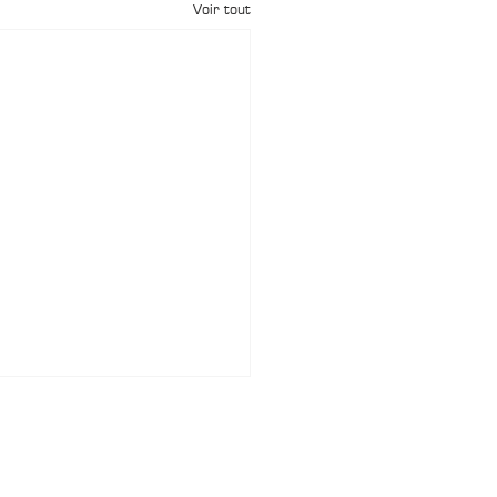
Voir tout
HIVES
 de Corse Historique