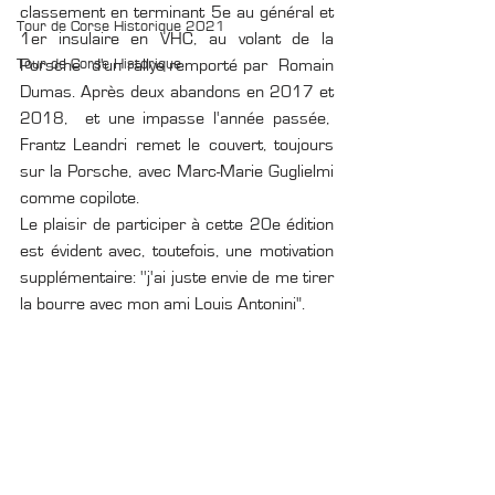
classement en terminant 5e au général et 
Tour de Corse Historique 2021
1er insulaire en VHC, au volant de la 
Tour de Corse Historique
Porsche  d'un rallye remporté par  Romain 
Dumas. Après deux abandons en 2017 et 
2018,  et une impasse l'année passée,  
Frantz Leandri remet le couvert, toujours 
sur la Porsche, avec Marc-Marie Guglielmi 
comme copilote.
Le plaisir de participer à cette 20e édition 
est évident avec, toutefois, une motivation 
supplémentaire: ''j'ai juste envie de me tirer 
la bourre avec mon ami Louis Antonini".