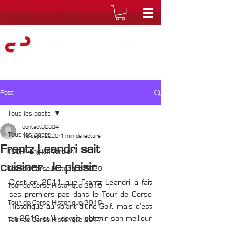
Post
Tous les posts
contact30334
Tous les posts
18 sept. 2020
1 min de lecture
Frantz Leandri sait
TDCH - English version
cuisiner....le plaisir
Tour de Corse Historique 2020
C'est en 2011 que Frantz Leandri a fait 
Tour de Corse Historique 2019
ses premiers pas dans le Tour de Corse 
Tour de Corse Historique 2018
Historique au volant d'une Golf, mais c'est 
en 2016 qu'il  devait  obtenir son meilleur 
Tour de Corse Historique 2017