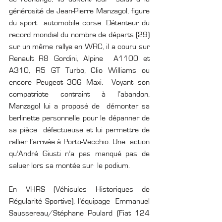
générosité de Jean-Pierre Manzagol, figure 
du sport  automobile corse. Détenteur du 
record mondial du nombre de départs (29)  
sur un même rallye en WRC, il a couru sur 
Renault R8 Gordini, Alpine  A1100 et 
A310, R5 GT Turbo, Clio Williams ou 
encore Peugeot 306 Maxi.  Voyant son 
compatriote contraint à l’abandon, 
Manzagol lui a proposé de  démonter sa 
berlinette personnelle pour le dépanner de 
sa pièce  défectueuse et lui permettre de 
rallier l’arrivée à Porto-Vecchio. Une  action 
qu’André Giusti n’a pas manqué pas de 
saluer lors sa montée sur  le podium.
En VHRS (Véhicules Historiques de 
Régularité Sportive), l’équipage  Emmanuel 
Saussereau/Stéphane Poulard (Fiat 124 