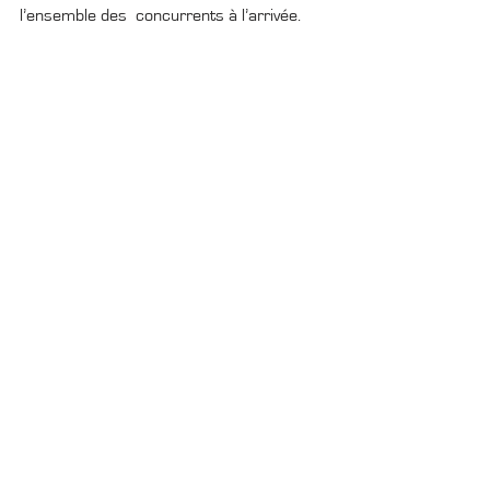
l’ensemble des  concurrents à l’arrivée.
Marie-Ange Dini (Organisatrice) : 
« Avec 
380 équipages au départ cette année, le 
challenge à relever était encore plus 
important qu’à l’occasion de l’édition 
précédente. Tout s’est parfaitement 
déroulé. Nos équipes ont réalisé un 
énorme travail en amont et pendant 
l’évènement afin que cette édition soit de 
nouveau un beau un succès. Sur le plan 