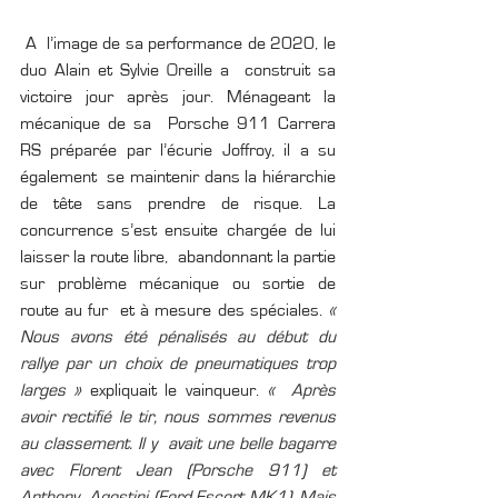
 A  l’image de sa performance de 2020, le 
duo Alain et Sylvie Oreille a  construit sa 
victoire jour après jour. Ménageant la 
mécanique de sa  Porsche 911 Carrera 
RS préparée par l’écurie Joffroy, il a su 
également  se maintenir dans la hiérarchie 
de tête sans prendre de risque. La  
concurrence s’est ensuite chargée de lui 
laisser la route libre,  abandonnant la partie 
sur problème mécanique ou sortie de 
route au fur  et à mesure des spéciales. 
« 
Nous avons été pénalisés au début du 
rallye par un choix de pneumatiques trop 
larges »
 expliquait le vainqueur. 
«  Après 
avoir rectifié le tir, nous sommes revenus 
au classement. Il y  avait une belle bagarre 
avec Florent Jean (Porsche 911) et 
Anthony  Agostini (Ford Escort MK1). Mais 