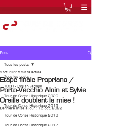
Post
Tous les posts
9 oct. 2022
5 min de lecture
Tous les posts
Etape finale Propriano /
TDCH - English version
Porto-Vecchio Alain et Sylvie
Tour de Corse Historique 2020
Oreille doublent la mise !
Tour de Corse Historique 2019
Dernière mise à jour :
10 oct. 2022
Tour de Corse Historique 2018
Tour de Corse Historique 2017