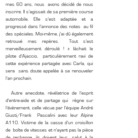
mes 60 ans, nous  avons décidé de nous 
inscrire. Il s’agissait de sa première course  
automobile. Elle s’est adaptée et a 
progressé dans l’annonce des notes  au fil 
des spéciales. Moi-même, j’ai dû également 
retrouvé mes repères.  Tout s’est 
merveilleusement déroulé ! » lâchait le 
pilote d’Ajaccio,  particulièrement ravi de 
cette expérience partagée avec Carla, qui 
sera  sans doute appelée à se renouveler 
l’an prochain.
  Autre anecdote, révélatrice de l’esprit 
d’entre-aide et de partage qui  règne sur 
l’évènement, celle vécue par l’équipe André 
Giusti/Frank  Pascalini avec leur Alpine 
A110. Victime de la casse d’un croisillon 
de  boîte de vitesses et n’ayant pas la pièce 
de rechange, ils doivent leur  salut à la 