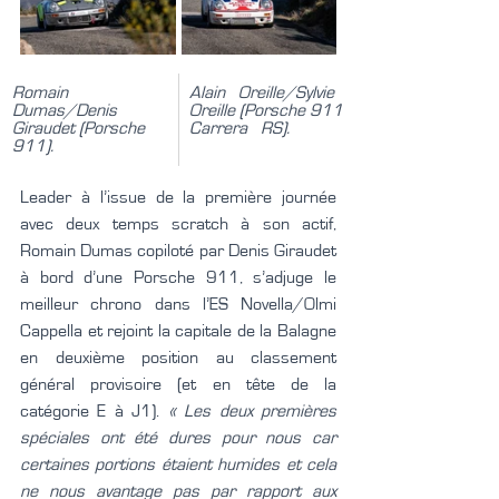
Romain   
Alain   Oreille/Sylvie 
Dumas/Denis 
Oreille (Porsche 911
Giraudet (Porsche 
Carrera   RS).
911).
Leader à l’issue de la première journée 
avec deux temps scratch à son actif, 
Romain Dumas copiloté par Denis Giraudet 
à bord d’une Porsche 911, s’adjuge le 
meilleur chrono dans l’ES Novella/Olmi 
Cappella et rejoint la capitale de la Balagne 
en deuxième position au classement 
général provisoire (et en tête de la 
catégorie E à J1). 
« Les deux premières 
spéciales ont été dures pour nous car 
certaines portions étaient humides et cela 
ne nous avantage pas par rapport aux 