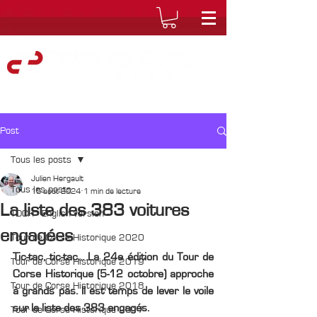
Post
Tous les posts
Julien Hergault
Tous les posts
15 août 2024
1 min de lecture
La liste des 383 voitures
TDCH - English version
engagées
Tour de Corse Historique 2020
Tic-tac, tic-tac... La 24e édition du Tour de 
Tour de Corse Historique 2019
Corse Historique (5-12 octobre) approche 
Tour de Corse Historique 2018
à grands pas. Il est temps de lever le voile 
sur la liste des 383 engagés.
Tour de Corse Historique 2017