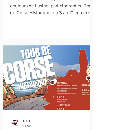
couleurs de l’usine, participeront au Tour
de Corse Historique, du 3 au 10 octobre
2026. Cette célébration sera complétée
par la présence d’un pilote officiel
Triumph de l’époque : l’Américain John
Buffum. Voiture méconnue, la Triumph
TR7 V8 avait fait ses débuts officiels en
Championnat du Monde des Rallyes lors
du Tour de Corse 1978, avec Jean‑Luc
Thérier et Tony Pond.
TDCH
10 avr.