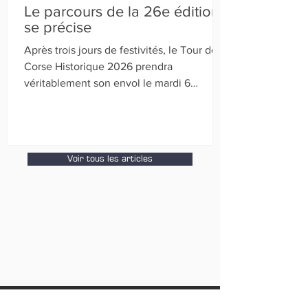
Le parcours de la 26e édition
se précise
Après trois jours de festivités, le Tour de
Corse Historique 2026 prendra
véritablement son envol le mardi 6
octobre avec une boucle Calvi‑Calvi.
Quatre jours plus tard, le rallye fera de
nouveau étape dans la capitale de la
Balagne, où la citadelle du XIIIᵉ siècle
Voir tous les articles
offrira, une fois encore, un cadre
prestigieux à l’arrivée finale. Entre-temps,
la caravane passera par Lucciana (aéroport
de Bastia‑Poretta), Propriano et Ajaccio,
avant de retrouver Calvi le 10 octobre.
Inscrivez-vous à notre newsletter