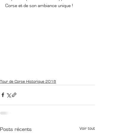
Corse et de son ambiance unique !
Tour de Corse Historique 2018
Voir tout
Posts récents