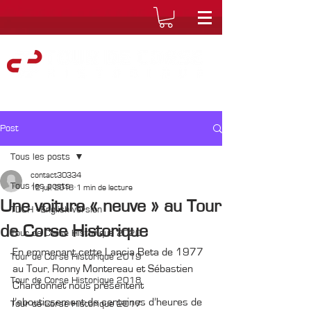
Post
Tous les posts
contact30334
Tous les posts
12 juil. 2018
1 min de lecture
Une voiture « neuve » au Tour
TDCH - English version
de Corse Historique
Tour de Corse Historique 2020
En emmenant cette Lancia Beta de 1977 
Tour de Corse Historique 2019
au Tour, Ronny Montereau et Sébastien 
Tour de Corse Historique 2018
Chardonnet nous présentent 
l’aboutissement de centaines d’heures de 
Tour de Corse Historique 2017