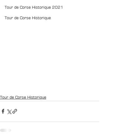
Tour de Corse Historique 2021
Tour de Corse Historique
Tour de Corse Historique