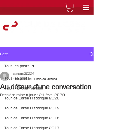
Post
Tous les posts
contact30334
Tous les posts
13 avr. 2019
1 min de lecture
Au détour d'une conversation
TDCH - English version
Dernière mise à jour :
21 févr. 2020
Tour de Corse Historique 2020
Tour de Corse Historique 2019
Tour de Corse Historique 2018
Tour de Corse Historique 2017