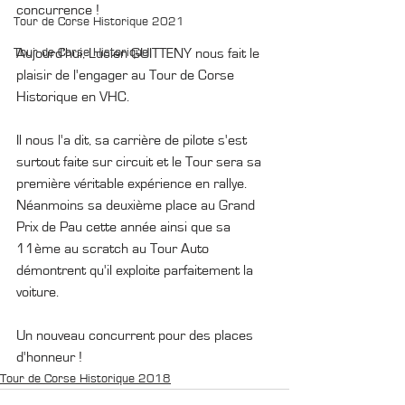
concurrence ! 
Tour de Corse Historique 2021
Tour de Corse Historique
Aujourd'hui, Lucien GUITTENY nous fait le 
plaisir de l'engager au Tour de Corse 
Historique en VHC. 
Il nous l'a dit, sa carrière de pilote s'est 
surtout faite sur circuit et le Tour sera sa 
première véritable expérience en rallye. 
Néanmoins sa deuxième place au Grand 
Prix de Pau cette année ainsi que sa 
11ème au scratch au Tour Auto 
démontrent qu'il exploite parfaitement la 
voiture. 
Un nouveau concurrent pour des places 
d'honneur !
Tour de Corse Historique 2018