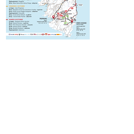
CONTACTS
Boîte Postale 15
20538 PORTO-VECCHIO
+00 33 (0)6 12 35 91 98
tourdecorsehistorique2a@gmail.com
PRESSE