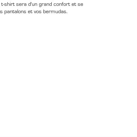
t-shirt sera d'un grand confort et se
s pantalons et vos bermudas.
PRESSE
ARC
Tour
Accréditations média
GAL
Photothèque média
Phot
Dossier de presse
om
Vidé