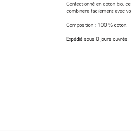
Confectionné en coton bio, ce 
combinera facilement avec vo
Composition : 100 % coton.
Expédié sous 8 jours ouvrés.
CONTACTS
Boîte Postale 15
20538 PORTO-VECCHIO
+00 33 (0)6 12 35 91 98
tourdecorsehistorique2a@gmail.c