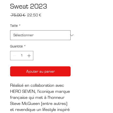
Sweat 2023
Prix
Prix
 75,00 € 
22,50 €
original
promotionnel
Taille
*
Quantité
*
Ajouter au panier
Réalisé en collaboration avec
HERO SEVEN, l'iconique marque
française qui met à l'honneur
Steve McQueen (entre autres)
et revendique un lifestyle inspiré