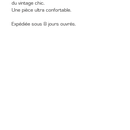
du vintage chic.
Une pièce ultra confortable.
Expédiée sous 8 jours ouvrés.
CONTACTS
Boîte Postale 15
20538 PORTO-VECCHIO
+00 33 (0)6 12 35 91 98
tourdecorsehistorique2a@gmail.com
PRESSE
Accréditations média
Photothèque média