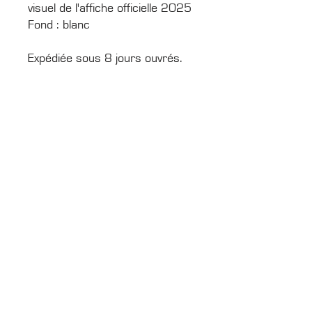
visuel de l'affiche officielle 2025
Fond : blanc
Expédiée sous 8 jours ouvrés.
CONTACTS
Boîte Postale 15
20538 PORTO-VECCHIO
+00 33 (0)6 12 35 91 98
tourdecorsehistorique2a@gmail.com
PRESSE
Accréditations média
Photothèque média