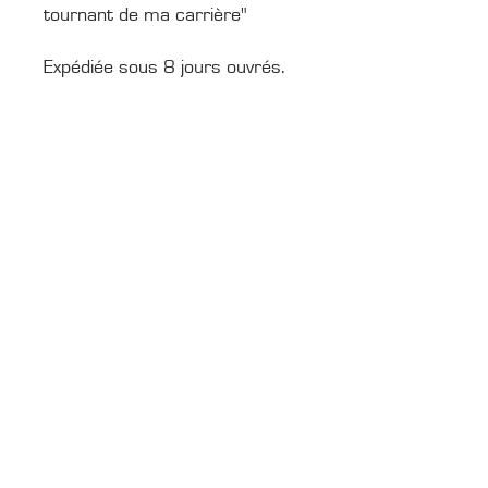
tournant de ma carrière"
Expédiée sous 8 jours ouvrés.
CONTACTS
Boîte Postale 15
20538 PORTO-VECCHIO
+00 33 (0)6 12 35 91 98
tourdecorsehistorique2a@gmail.com
PRESSE
Accréditations média
Photothèque média