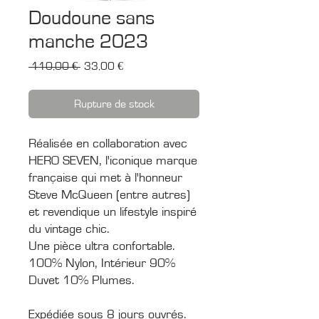
Doudoune sans
manche 2023
Prix
Prix
 110,00 € 
33,00 €
original
promotionnel
Rupture de stock
Réalisée en collaboration avec
HERO SEVEN, l'iconique marque
française qui met à l'honneur
Steve McQueen (entre autres)
et revendique un lifestyle inspiré
du vintage chic.
Une pièce ultra confortable.
100% Nylon, Intérieur 90%
Duvet 10% Plumes.
Expédiée sous 8 jours ouvrés.