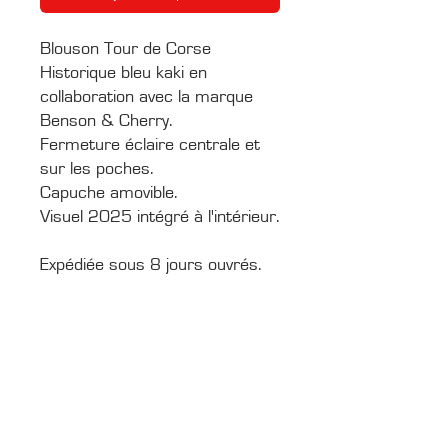
Blouson Tour de Corse
Historique bleu kaki en
collaboration avec la marque
Benson & Cherry.
Fermeture éclaire centrale et
sur les poches.
Capuche amovible.
Visuel 2025 intégré à l'intérieur.
Expédiée sous 8 jours ouvrés.
CONTACTS
Boîte Postale 15
20538 PORTO-VECCHIO
+00 33 (0)6 12 35 91 98