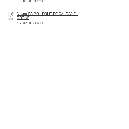
17 août 2020
Notes ES 20 : PONT DE CALDANE -
ORONE
17 août 2020
NOTES : Précisions importantes
9 juillet 2020
CONTACTS
Boîte Postale 15
20538 PORTO-VECCHIO
+00 33 (0)6 12 35 91 98
tourdecorsehistorique2a@gmail.com
PRESSE