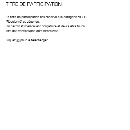
TITRE DE PARTICIPATION
Le titre de participation est réservé à la catégorie VHRS
(Régularité) et Légende.
Un certificat médical est obligatoire et devra être fourni
lors des vérifications administratives.
Cliquez
ici
pour le télécharger.
CONTACTS
Boîte Postale 15
20538 PORTO-VECCHIO
+00 33 (0)6 12 35 91 98
tourdecorsehistorique2a@gmail.com
PRESSE