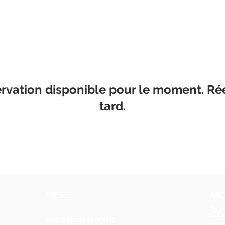
rvation disponible pour le moment. Ré
tard.
PRESSE
ARC
Tour
Accréditations média