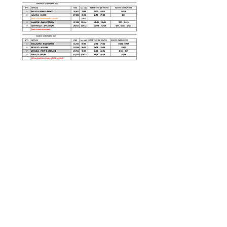
CONTACTS
Boîte Postale 15
20538 PORTO-VECCHIO
+00 33 (0)6 12 35 91 98
tourdecorsehistorique2a@gmail.com
PRESSE
Accréditations média