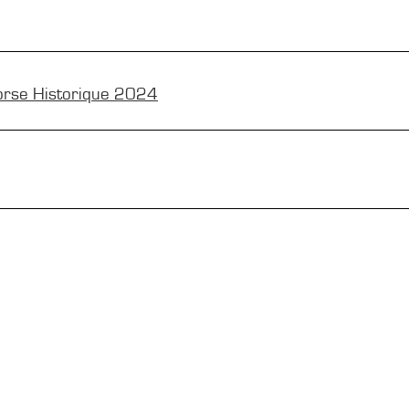
orse Historique 2024
PRESSE
ARC
Tour
Accréditations média