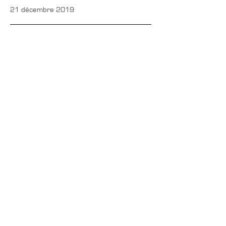
21 décembre 2019
CONTACTS
Boîte Postale 15
20538 PORTO-VECCHIO
+00 33 (0)6 12 35 91 98
tourdecorsehistorique2a@gmail.com
PRESSE
Accréditations média
Photothèque média
Dossier de presse