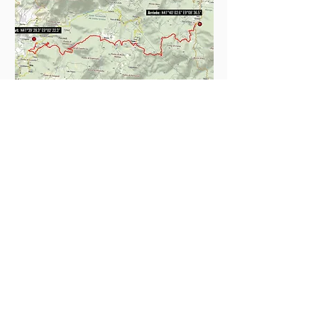
CONTACTS
Boîte Postale 15
20538 PORTO-VECCHIO
+00 33 (0)6 12 35 91 98
tourdecorsehistorique2a@gmail.com
PRESSE
Accréditations média