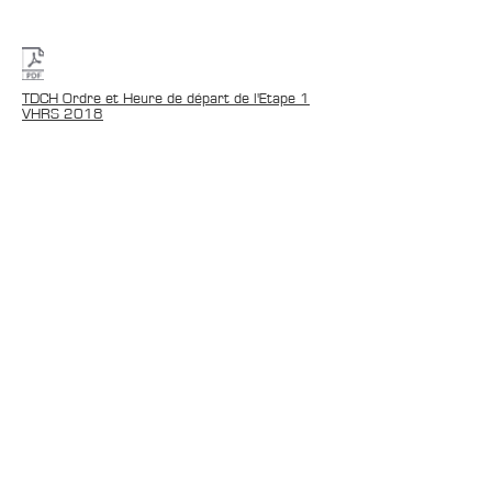
TDCH Ordre et Heure de départ de l'Etape 1
VHRS 2018
21 décembre 2019
CONTACTS
Boîte Postale 15
20538 PORTO-VECCHIO
+00 33 (0)6 12 35 91 98
tourdecorsehistorique2a@gmail.com
PRESSE
Accréditations média