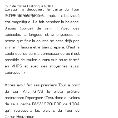
Tour de Corse Historique 2021
Lorsqu'il a découvert la carte du Tour 
Tour de Corse Historique
2018, de ses propres mots : « Le tracé 
est magnifique, il a fait pencher la balance. 
J'étais «obligé» de venir ! Avec des 
spéciales si longues et si physiques, je 
pense que finir la course ne sera déjà pas 
si mal. Il faudra être bien préparé. C'est la 
seule course de ma connaissance où il est 
possible de rouler autant sur route fermé 
en VHRS et avec des moyennes aussi 
sportives ! ». 
Après avoir fait ses premiers Tour à bord 
de son Alfa GTV6 le pilote préfère 
maintenant l'épargner. C'est donc au volant 
de sa superbe BMW 320i E30 de 1984 
qu'il retrouvera les plaisirs du Tour de 
Corse Historique. 