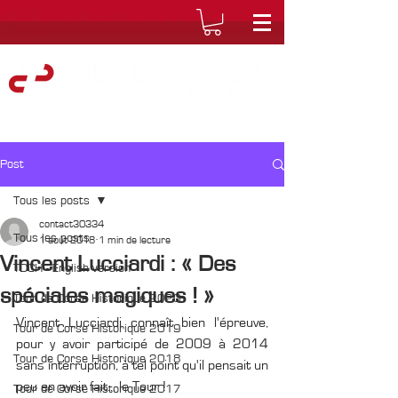
Post
Tous les posts
contact30334
Tous les posts
1 août 2018
1 min de lecture
Vincent Lucciardi : « Des
TDCH - English version
spéciales magiques ! »
Tour de Corse Historique 2020
Vincent Lucciardi connaît bien l'épreuve, 
Tour de Corse Historique 2019
pour y avoir participé de 2009 à 2014 
Tour de Corse Historique 2018
sans interruption, à tel point qu'il pensait un 
peu en avoir fait... le Tour ! 
Tour de Corse Historique 2017