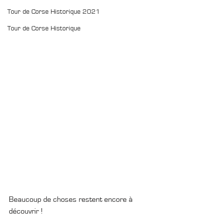
Tour de Corse Historique 2021
Tour de Corse Historique
Beaucoup de choses restent encore à 
découvrir !