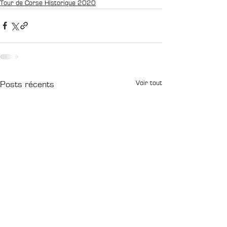
Tour de Corse Historique 2020
Voir tout
Posts récents