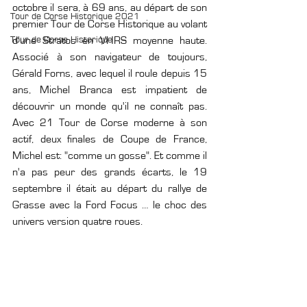
octobre il sera, à 69 ans, au départ de son 
Tour de Corse Historique 2021
premier Tour de Corse Historique au volant 
Tour de Corse Historique
d'une Stratos en VHRS moyenne haute. 
Associé à son navigateur de toujours, 
Gérald Forns, avec lequel il roule depuis 15 
ans, Michel Branca est impatient de 
découvrir un monde qu'il ne connaît pas. 
Avec 21 Tour de Corse moderne à son 
actif, deux finales de Coupe de France, 
Michel est: "comme un gosse". Et comme il 
n'a pas peur des grands écarts, le 19 
septembre il était au départ du rallye de 
Grasse avec la Ford Focus … le choc des 
univers version quatre roues. 