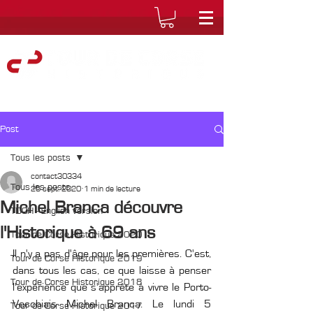
Post
Tous les posts
contact30334
Tous les posts
25 sept. 2020
1 min de lecture
Michel Branca découvre
TDCH - English version
l'Historique à 69 ans
Tour de Corse Historique 2020
Il n'y a pas d'âge pour les premières. C'est, 
Tour de Corse Historique 2019
dans tous les cas, ce que laisse à penser 
Tour de Corse Historique 2018
l'expérience que s'apprête à vivre le Porto-
Vecchiais Michel Branca. Le lundi 5 
Tour de Corse Historique 2017