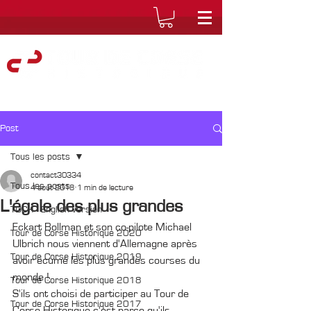
Post
Tous les posts
contact30334
Tous les posts
4 août 2018
1 min de lecture
L'égale des plus grandes
TDCH - English version
Eckart Bollman et son co-pilote Michael 
Tour de Corse Historique 2020
Ulbrich nous viennent d'Allemagne après 
Tour de Corse Historique 2019
avoir écumé les plus grandes courses du 
monde ! 
Tour de Corse Historique 2018
S'ils ont choisi de participer au Tour de 
Tour de Corse Historique 2017
Corse Historique c'est parce qu'ils 