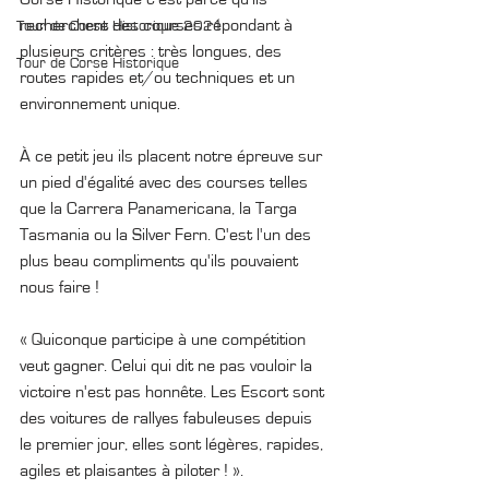
recherchent des courses répondant à 
Tour de Corse Historique 2021
plusieurs critères : très longues, des 
Tour de Corse Historique
routes rapides et/ou techniques et un 
environnement unique. 
À ce petit jeu ils placent notre épreuve sur 
un pied d'égalité avec des courses telles 
que la Carrera Panamericana, la Targa 
Tasmania ou la Silver Fern. C'est l'un des 
plus beau compliments qu'ils pouvaient 
nous faire ! 
« Quiconque participe à une compétition 
veut gagner. Celui qui dit ne pas vouloir la 
victoire n'est pas honnête. Les Escort sont 
des voitures de rallyes fabuleuses depuis 
le premier jour, elles sont légères, rapides, 
agiles et plaisantes à piloter ! ». 