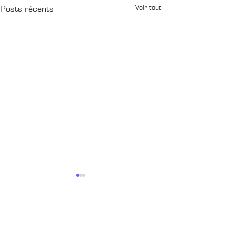
Voir tout
Posts récents
CONTACTS
Villes étapes
Boîte Postale 15