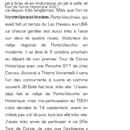
jet à bras et en endurance, en jet à selle, et 
Tour de Corse Historique 2021
ce depuis très longtemps. Mais que l'on ne 
Tour de Corse Historique
s'y trompe pas le pilote Porto-Vecchiais, qui 
avait fait un temps du Lac Havasu aux USA 
sa chasse gardée, est aussi très à l'aise 
sur deux et quatre roues. Victorieux du 
rallye régional de Porto-Vecchio en 
moderne, il va être le 5 octobre prochain 
au départ de son premier Tour de Corse 
Historique avec une Porsche 911 de chez 
Caruso. Associé à Thierry Vincentelli il sera 
l'un des concurrents à suivre et comme 
souvent JB Botti fait tout...très vite: "J'avais 
déjà fait le rallye de Porto-Vecchio en 
Historique, mais ma participation au TDCH 
s'est décidée le 14 septembre, avant on 
n'était pas sûr et puis tout est allé très vite. 
J'avais très envie de participer à ce 20e 
Tour de Corse. Je sais que l'ambiance y 