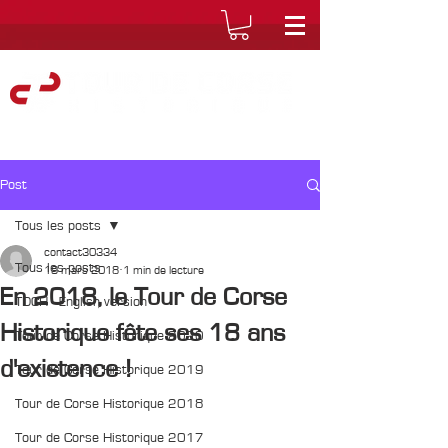
Post
Tous les posts
contact30334
Tous les posts
19 mars 2018
1 min de lecture
En 2018, le Tour de Corse
TDCH - English version
Historique fête ses 18 ans
Tour de Corse Historique 2020
d'existence !
Tour de Corse Historique 2019
Tour de Corse Historique 2018
Tour de Corse Historique 2017