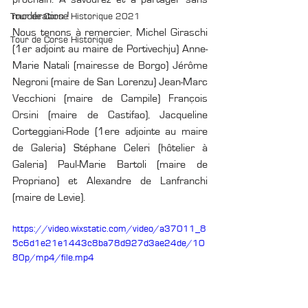
modération !
Tour de Corse Historique 2021
Nous tenons à remercier, Michel Giraschi 
Tour de Corse Historique
(1er adjoint au maire de Portivechju) Anne-
Marie Natali (mairesse de Borgo) Jérôme 
Negroni (maire de San Lorenzu) Jean-Marc 
Vecchioni (maire de Campile) François 
Orsini (maire de Castifao), Jacqueline 
Corteggiani-Rode (1ere adjointe au maire 
de Galeria) Stéphane Celeri (hôtelier à 
Galeria) Paul-Marie Bartoli (maire de 
Propriano) et Alexandre de Lanfranchi 
(maire de Levie).
https://video.wixstatic.com/video/a37011_8
5c6d1e21e1443c8ba78d927d3ae24de/10
80p/mp4/file.mp4