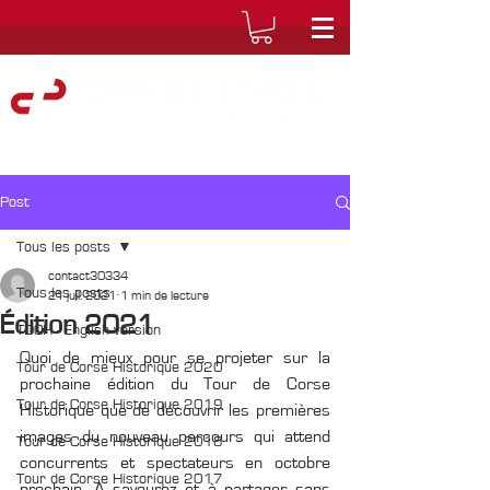
Post
Tous les posts
contact30334
Tous les posts
21 juil. 2021
1 min de lecture
Édition 2021
TDCH - English version
Quoi de mieux pour se projeter sur la 
Tour de Corse Historique 2020
prochaine édition du Tour de Corse 
Tour de Corse Historique 2019
Historique que de découvrir les premières 
images du nouveau parcours qui attend 
Tour de Corse Historique 2018
concurrents et spectateurs en octobre 
Tour de Corse Historique 2017
prochain. A savourez et à partager sans 